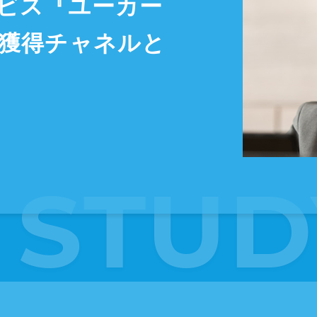
ビス『ユーカー
獲得チャネルと
 STUD