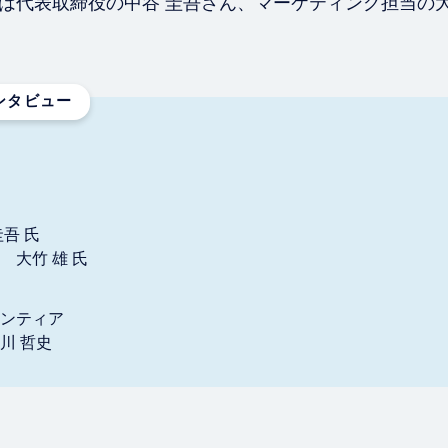
。今回は代表取締役の中谷 圭吾さん、マーケティング担当の
ンタビュー
吾 氏
 大竹 雄 氏
ンティア
川 哲史