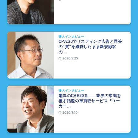
導入インタビュー
CPA1/3でリスティング広告と同等
の”質”を維持したまま新規顧客
の…
2020.9.25
導入インタビュー
驚異のCVR20％――業界の常識を
覆す話題の車買取サービス『ユー
カー…
2020.7.10