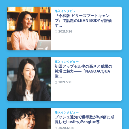
導入インタビュー
『令和版 ビリーズブートキャン
プ』で話題のLEAN BODYが評価
す…
2021.5.26
導入インタビュー
初回アップセル率の高さと成果の
純増に魅力――『NANOACQUA
炭…
2021.5.21
導入インタビュー
プッシュ通知で獲得数が約4倍に成
長したLuvlitのPenglue導…
2020.12.18