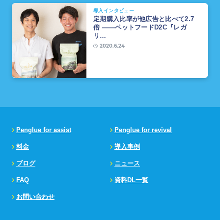
導入インタビュー
定期購入比率が他広告と比べて2.7
倍 ――ペットフードD2C『レガ
リ…
2020.6.24
Penglue for assist
Penglue for revival
料金
導入事例
ブログ
ニュース
FAQ
資料DL一覧
お問い合わせ