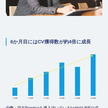
6か月目にはCV獲得数が約4倍に成長
山中
：現在Penglueを導入頂いているluvlitのLINE公式