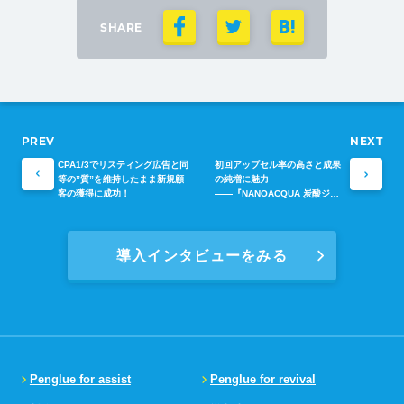
SHARE
CPA1/3でリスティング広告と同
初回アップセル率の高さと成果
等の”質”を維持したまま新規顧
の純増に魅力
客の獲得に成功！
――『NANOACQUA 炭酸ジェ
ルパック』へのPengule導入で
得られた効果
導入インタビューをみる
Penglue for assist
Penglue for revival