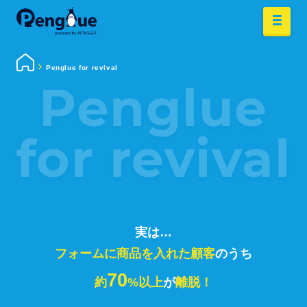
Penglue for revival
Penglue
for revival
実は…
フォームに商品を入れた顧客
のうち
70
約
%以上
が
離脱！